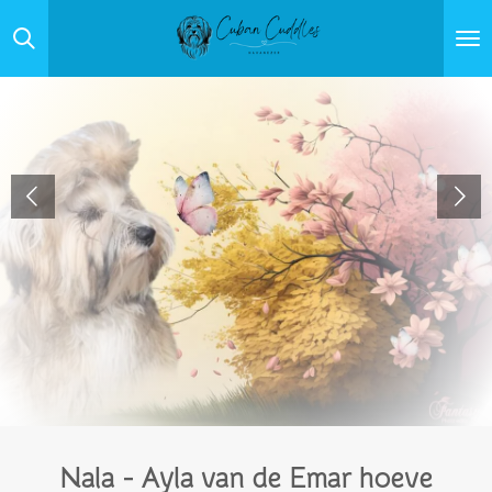
Ga
direct
naar
de
hoofdinhoud
Nala -
Ayla van de Emar hoeve