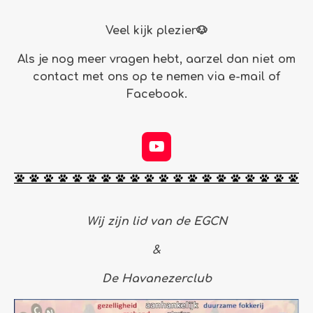
Veel kijk plezier🐶
Als je nog meer vragen hebt, aarzel dan niet om
contact met ons op te nemen via e-mail of
Facebook.
Y
o
u
T
u
b
Wij zijn lid van de EGCN
e
&
De Havanezerclub