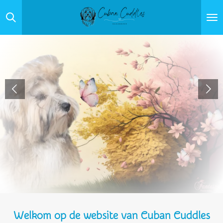
Ga
direct
naar
de
hoofdinhoud
Welkom op de website van Cuban Cuddles