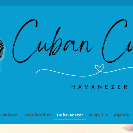
venissen
Onze hondjes
De havanezer
Puppy's
Agenda