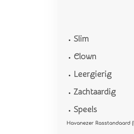
Slim
Clown
Leergierig
Zachtaardig
Speels
Havanezer Rasstandaard (F