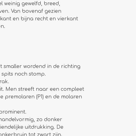
el weinig gewelfd, breed,
ven. Van bovenaf gezien
ant en bijna recht en vierkant
en.
cht smaller wordend in de richting
 spits noch stomp.
rak.
t. Men streeft naar een compleet
de premolaren (P1) en de molaren
 prominent.
amandelvormig, zo donker
iendelijke uitdrukking. De
kerbruin tot zwart zijn.