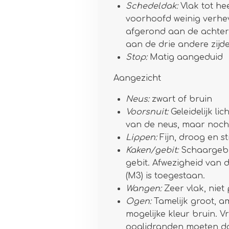
Schedeldak:
Vlak tot he
voorhoofd weinig verhe
afgerond aan de achterk
aan de drie andere zijd
Stop:
Matig aangeduid
Aangezicht
Neus:
zwart of bruin
Voorsnuit:
Geleidelijk li
van de neus, maar noch
Lippen:
Fijn, droog en st
Kaken/gebit:
Schaargebi
gebit. Afwezigheid van 
(M3) is toegestaan.
Wangen:
Zeer vlak, niet
Ogen:
Tamelijk groot, 
mogelijke kleur bruin. Vr
ooglidranden moeten don