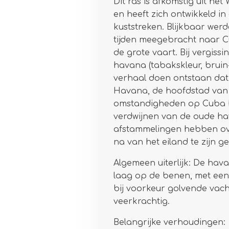
Dit ras is afkomstig uit he
en heeft zich ontwikkeld i
kuststreken. Blijkbaar wer
tijden meegebracht naar C
de grote vaart. Bij vergiss
havana (tabakskleur, brui
verhaal doen ontstaan dat 
Havana, de hoofdstad van
omstandigheden op Cuba he
verdwijnen van de oude ha
afstammelingen hebben ove
na van het eiland te zijn g
Algemeen uiterlijk:
De havan
laag op de benen, met een
bij voorkeur golvende vach
veerkrachtig.
Belangrijke verhoudingen: