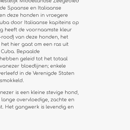
t Westelijk Middellandse Zeegebied
n de Spaanse en Italiaanse
den deze honden in vroegere
uba door Italiaanse kapiteins op
ing heeft de voornaamste kleur
n-rood) van deze honden, het
het hier gaat om een ras uit
 Cuba. Bepaalde
bben geleid tot het totaal
vanezer bloedlijnen; enkele
rleefd in de Verenigde Staten
esmokkeld.
ezer is een kleine stevige hond,
 lange overvloedige, zachte en
t. Het gangwerk is levendig en