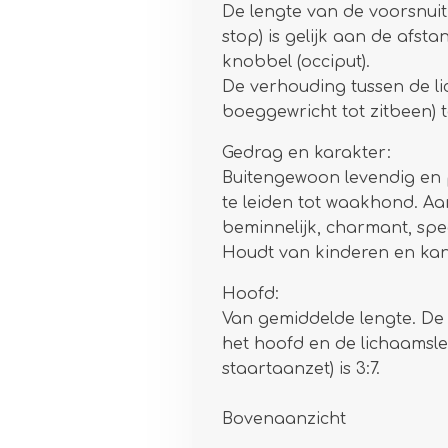
De lengte van de voorsnuit
stop) is gelijk aan de afst
knobbel (occiput).
De verhouding tussen de l
boeggewricht tot zitbeen) t
Gedrag en karakter:
Buitengewoon levendig en pi
te leiden tot waakhond. Aan
beminnelijk, charmant, spee
Houdt van kinderen en kan
Hoofd:
Van gemiddelde lengte. De
het hoofd en de lichaamsle
staartaanzet) is 3:7.
Bovenaanzicht