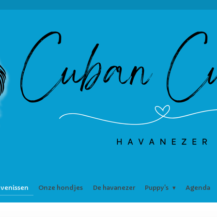
venissen
Onze hondjes
De havanezer
Puppy's
Agenda