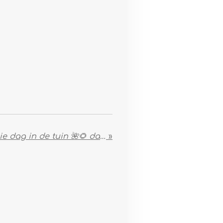
Genieten van de mooie dag in de tuin 🌺🌻 dan willen ze ook niet meer naar binnen🐶
»