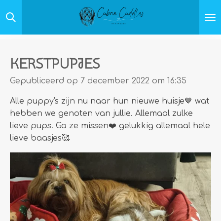
Ga
direct
naar
de
hoofdinhoud
KERSTPUPJES
Gepubliceerd op 7 december 2022 om 16:35
Alle puppy's zijn nu naar hun nieuwe huisje🤎 wat
hebben we genoten van jullie. Allemaal zulke
lieve pups. Ga ze missen❤️ gelukkig allemaal hele
lieve baasjes🥰