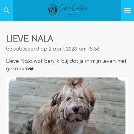
Ga
direct
naar
de
hoofdinhoud
LIEVE NALA
Gepubliceerd op 2 april 2023 om 15:36
Lieve Nala wat ben ik blij dat je in mijn leven met
gekomen❤️